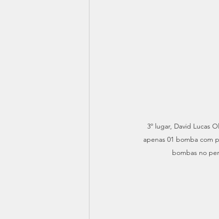
3º lugar, David Luca
apenas 01 bomba com pot
bombas no perí