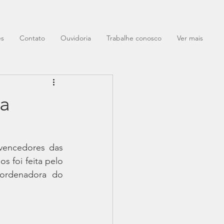
es
Contato
Ouvidoria
Trabalhe conosco
Ver mais
ra
vencedores das 
 foi feita pelo 
oordenadora do 