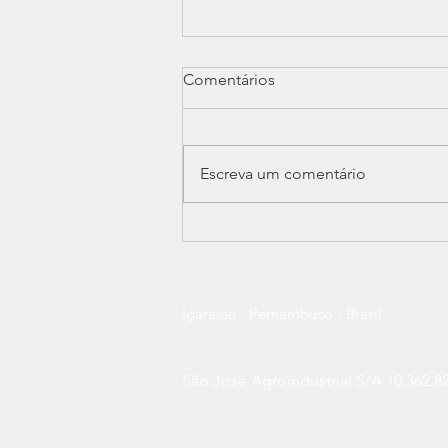
Comentários
Escreva um comentário
São José Agroindustrial
fortalece compromisso com a
preservação da fauna e
sustentabilidade
Igarassu - Pernambuco - Brasil
São José Agroindustrial S/A 10.362.82