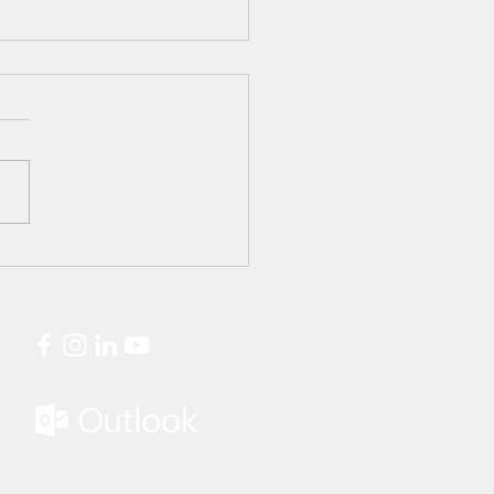
José Agroindustrial é
nhecida entre as
ores usinas do Brasil no
io Visão Agro