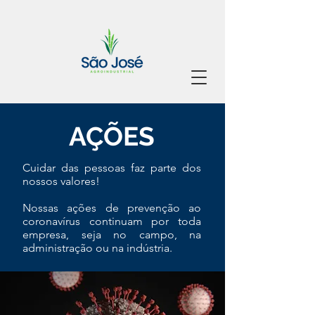
AÇÕES
Cuidar das pessoas faz parte dos
nossos valores!
Nossas ações de prevenção ao
coronavírus continuam por toda
empresa, seja no campo, na
administração ou na indústria.