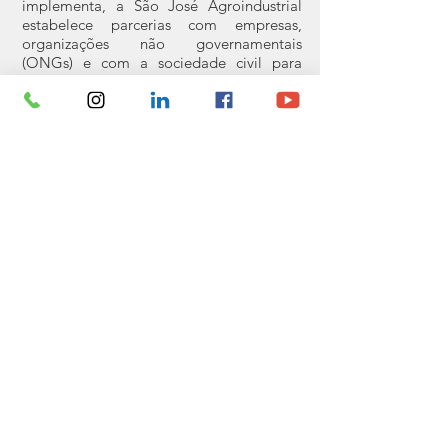
implementa, a São José Agroindustrial
estabelece parcerias com empresas,
organizações não governamentais
(ONGs) e com a sociedade civil para
garantir a preservação dessa importante
reserva de Mata Atlântica e para
promover e disseminar uma consciência
ecológica através de atitudes perenes.
A Reserva Ecológica São José é mais do
que um patrimônio da São José
Agroindustrial, é um pulmão verde de
grande relevância para Pernambuco, para
o Brasil e para o mundo.
Igarassu - Pernambuco - Brasil