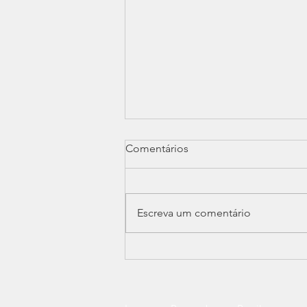
Comentários
Escreva um comentário
São José Agroindustrial
fortalece compromisso com a
preservação da fauna e
sustentabilidade