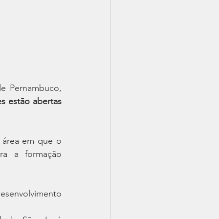
de Pernambuco, 
es estão abertas 
 área em que o 
ra a formação 
envolvimento 