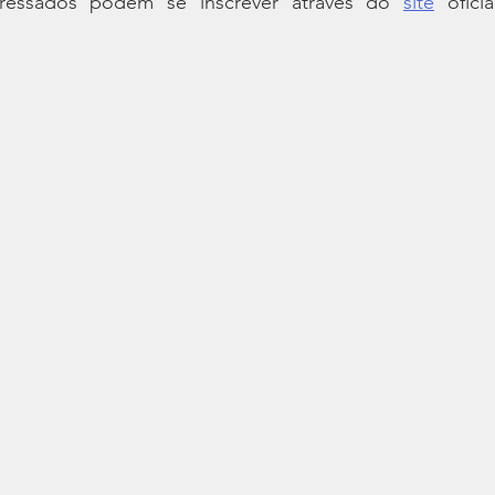
eressados podem se inscrever através do 
site
 ofici